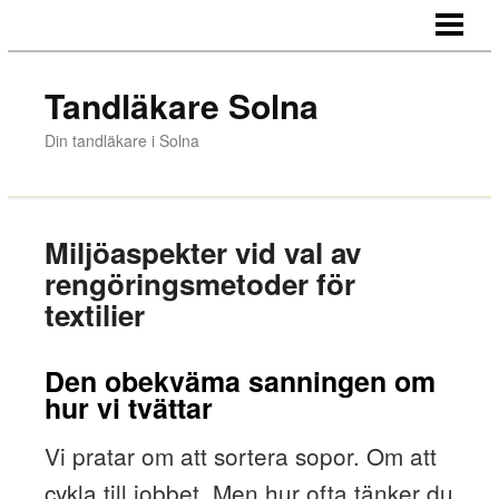
HEM
VÅRA TANDLÄKARE
Tandläkare Solna
AKUT
Din tandläkare i Solna
PRIS
OM OSS
Miljöaspekter vid val av
rengöringsmetoder för
textilier
Den obekväma sanningen om
hur vi tvättar
Vi pratar om att sortera sopor. Om att
cykla till jobbet. Men hur ofta tänker du