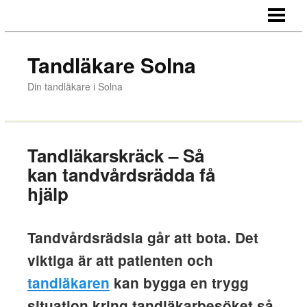
HEM
VÅRA TANDLÄKARE
Tandläkare Solna
AKUT
Din tandläkare i Solna
PRIS
OM OSS
Tandläkarskräck – Så
kan tandvårdsrädda få
hjälp
Tandvårdsrädsla går att bota. Det
viktiga är att patienten och
tandläkaren
kan bygga en trygg
situation kring tandläkarbesöket så